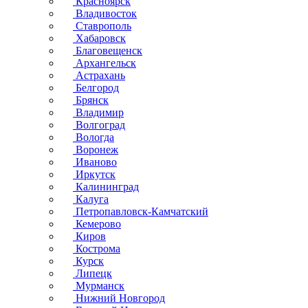
Красноярск
Владивосток
Ставрополь
Хабаровск
Благовещенск
Архангельск
Астрахань
Белгород
Брянск
Владимир
Волгоград
Вологда
Воронеж
Иваново
Иркутск
Калининград
Калуга
Петропавловск-Камчатский
Кемерово
Киров
Кострома
Курск
Липецк
Мурманск
Нижний Новгород