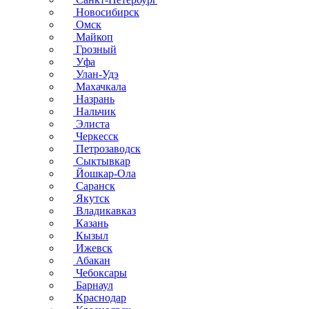
Новосибирск
Омск
Майкоп
Грозный
Уфа
Улан-Удэ
Махачкала
Назрань
Нальчик
Элиста
Черкесск
Петрозаводск
Сыктывкар
Йошкар-Ола
Саранск
Якутск
Владикавказ
Казань
Кызыл
Ижевск
Абакан
Чебоксары
Барнаул
Краснодар