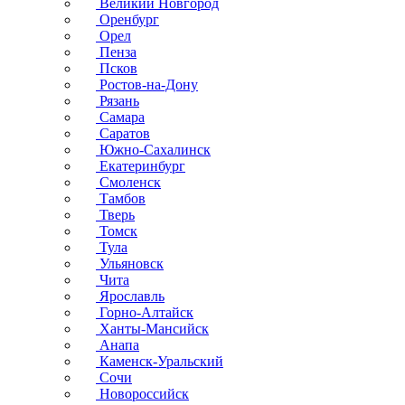
Великий Новгород
Оренбург
Орел
Пенза
Псков
Ростов-на-Дону
Рязань
Самара
Саратов
Южно-Сахалинск
Екатеринбург
Смоленск
Тамбов
Тверь
Томск
Тула
Ульяновск
Чита
Ярославль
Горно-Алтайск
Ханты-Мансийск
Анапа
Каменск-Уральский
Сочи
Новороссийск