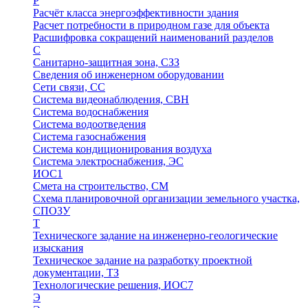
Р
Расчёт класса энергоэффективности здания
Расчет потребности в природном газе для объекта
Расшифровка сокращений наименований разделов
С
Санитарно-защитная зона, СЗЗ
Сведения об инженерном оборудовании
Сети связи, СС
Система видеонаблюдения, СВН
Система водоснабжения
Система водоотведения
Система газоснабжения
Система кондиционирования воздуха
Система электроснабжения, ЭС
ИОС1
Смета на строительство, СМ
Схема планировочной организации земельного участка,
СПОЗУ
Т
Техническоге задание на инженерно-геологические
изыскания
Техническое задание на разработку проектной
документации, ТЗ
Технологические решения, ИОC7
Э