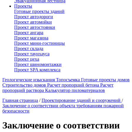
Эвакуационная лестница
Проекты
Готовые проекты зданий
Проект автодороги
Проект автомойки
Проект автостоянки
Проект ангара
Проект магазина
Проект мини-гостиницы
Проект склада
Проект таунхауса
Проект цеха
Проект шиномонтажки
Проект SPA комплекса
Геологические изыскания
Топосъемка
Готовые проекты домов
Строительство домов
Расчет пропорций бетона
Расчет
пропорций раствора
Калькулятор пиломатериалов
Главная страница
/
Проектирование зданий и сооружений
/
Заключение о соответствии объекта требованиям пожарной
безопасности
Заключение о соответствии