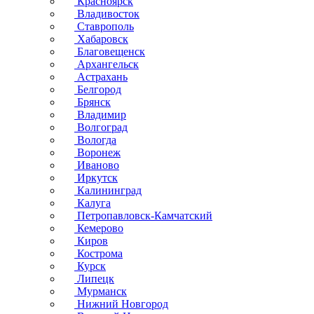
Красноярск
Владивосток
Ставрополь
Хабаровск
Благовещенск
Архангельск
Астрахань
Белгород
Брянск
Владимир
Волгоград
Вологда
Воронеж
Иваново
Иркутск
Калининград
Калуга
Петропавловск-Камчатский
Кемерово
Киров
Кострома
Курск
Липецк
Мурманск
Нижний Новгород