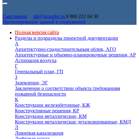
Сыктывкар
stk@grouphe.ru
8 800 222 84 30
Проектирование зданий и сооружений
Полная версия сайта
Разделы и подразделы проектной документации
А
Архитектурно-градостроительным облик, АГО
Архитектурные и объемно-планировочные решения, АР
Аспирация воздуха
Г
Генеральный план, ГП
З
Заземление, ЭГ
Заключение о соответствии объекта требованиям
пожарной безопасности
К
Конструкции железобетонные, КЖ
Конструктивные решения, КР
Конструкции металлические, КМ
Конструкции металлические детализированные, КМД
Л
Ливневая канализация
Лифтовая шахта