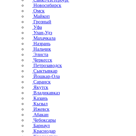
Новосибирск
Омск
Майкоп
Грозный
Уфа
Улан-Удэ
Махачкала
Назрань
Нальчик
Элиста
Черкесск
Петрозаводск
Сыктывкар
Йошкар-Ола
Саранск
Якутск
Владикавказ
Казань
Кызыл
Ижевск
Абакан
Чебоксары
Барнаул
Краснодар