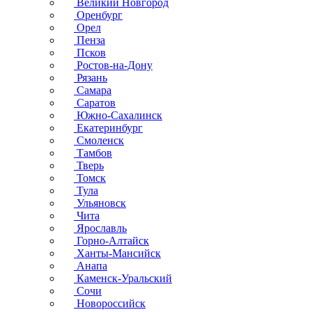
Великий Новгород
Оренбург
Орел
Пенза
Псков
Ростов-на-Дону
Рязань
Самара
Саратов
Южно-Сахалинск
Екатеринбург
Смоленск
Тамбов
Тверь
Томск
Тула
Ульяновск
Чита
Ярославль
Горно-Алтайск
Ханты-Мансийск
Анапа
Каменск-Уральский
Сочи
Новороссийск