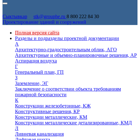
Сыктывкар
stk@grouphe.ru
8 800 222 84 30
Проектирование зданий и сооружений
Полная версия сайта
Разделы и подразделы проектной документации
А
Архитектурно-градостроительным облик, АГО
Архитектурные и объемно-планировочные решения, АР
Аспирация воздуха
Г
Генеральный план, ГП
З
Заземление, ЭГ
Заключение о соответствии объекта требованиям
пожарной безопасности
К
Конструкции железобетонные, КЖ
Конструктивные решения, КР
Конструкции металлические, КМ
Конструкции металлические детализированные, КМД
Л
Ливневая канализация
Лифтовая шахта