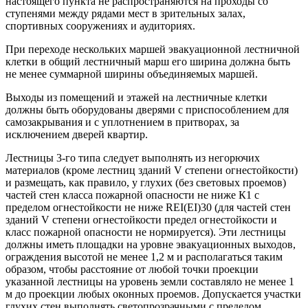
настоящего пункта не распространяются на проходы со
ступенями между рядами мест в зрительных залах,
спортивных сооружениях и аудиториях.
При переходе нескольких маршей эвакуационной лестничной
клетки в общий лестничный марш его ширина должна быть
не менее суммарной ширины объединяемых маршей.
Выходы из помещений и этажей на лестничные клетки
должны быть оборудованы дверями с приспособлением для
самозакрывания и с уплотнением в притворах, за
исключением дверей квартир.
Лестницы 3-го типа следует выполнять из негорючих
материалов (кроме лестниц зданий V степени огнестойкости)
и размещать, как правило, у глухих (без световых проемов)
частей стен класса пожарной опасности не ниже К1 с
пределом огнестойкости не ниже REI(EI)30 (для частей стен
зданий V степени огнестойкости предел огнестойкости и
класс пожарной опасности не нормируется). Эти лестницы
должны иметь площадки на уровне эвакуационных выходов,
ограждения высотой не менее 1,2 м и располагаться таким
образом, чтобы расстояние от любой точки проекции
указанной лестницы на уровень земли составляло не менее 1
м до проекции любых оконных проемов. Допускается участки
глухих стен выполнять светопрозрачными с пределом