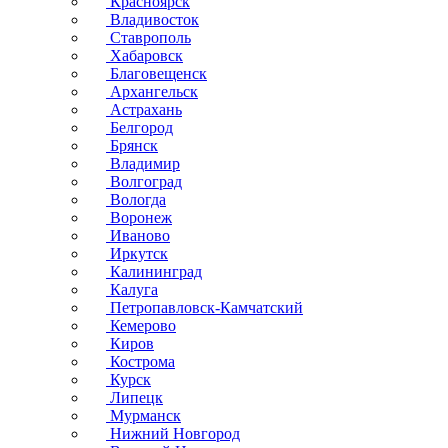
Красноярск
Владивосток
Ставрополь
Хабаровск
Благовещенск
Архангельск
Астрахань
Белгород
Брянск
Владимир
Волгоград
Вологда
Воронеж
Иваново
Иркутск
Калининград
Калуга
Петропавловск-Камчатский
Кемерово
Киров
Кострома
Курск
Липецк
Мурманск
Нижний Новгород