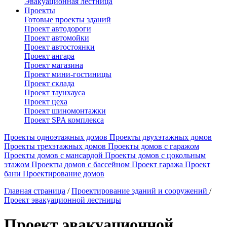
Эвакуационная лестница
Проекты
Готовые проекты зданий
Проект автодороги
Проект автомойки
Проект автостоянки
Проект ангара
Проект магазина
Проект мини-гостиницы
Проект склада
Проект таунхауса
Проект цеха
Проект шиномонтажки
Проект SPA комплекса
Проекты одноэтажных домов
Проекты двухэтажных домов
Проекты трехэтажных домов
Проекты домов с гаражом
Проекты домов с мансардой
Проекты домов с цокольным
этажом
Проекты домов с бассейном
Проект гаража
Проект
бани
Проектирование домов
Главная страница
/
Проектирование зданий и сооружений
/
Проект эвакуационной лестницы
Проект эвакуационной