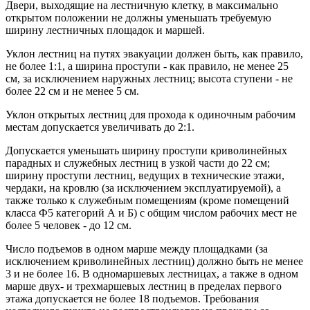
Двери, выходящие на лестничную клетку, в максимально
открытом положении не должны уменьшать требуемую
ширину лестничных площадок и маршей.
Уклон лестниц на путях эвакуации должен быть, как правило,
не более 1:1, а ширина проступи - как правило, не менее 25
см, за исключением наружных лестниц; высота ступени - не
более 22 см и не менее 5 см.
Уклон открытых лестниц для прохода к одиночным рабочим
местам допускается увеличивать до 2:1.
Допускается уменьшать ширину проступи криволинейных
парадных и служебных лестниц в узкой части до 22 см;
ширину проступи лестниц, ведущих в технические этажи,
чердаки, на кровлю (за исключением эксплуатируемой), а
также только к служебным помещениям (кроме помещений
класса Ф5 категорий А и Б) с общим числом рабочих мест не
более 5 человек - до 12 см.
Число подъемов в одном марше между площадками (за
исключением криволинейных лестниц) должно быть не менее
3 и не более 16. В одномаршевых лестницах, а также в одном
марше двух- и трехмаршевых лестниц в пределах первого
этажа допускается не более 18 подъемов. Требования